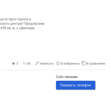
щете просторное и
ского центра? Предлагаем
6 кв. м. с офисным...
3
11.06
Написать
В избранное
В сравнение
Собственник
Показать телефон