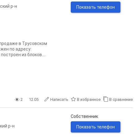
ский р-н
Показать телефон
 продаже в Трусовском
ожен по адресу:
остроен из блоков....
2
12.05
Написать
В избранное
В сравнение
Собственник
кий р-н
Показать телефон