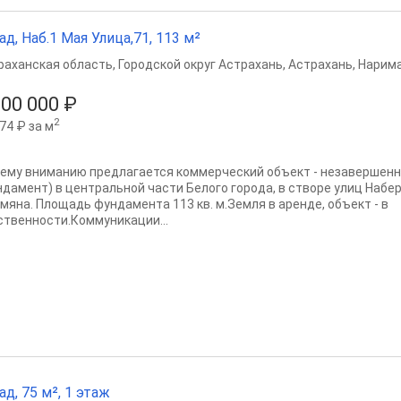
ад, Наб.1 Мая Улица,71, 113 м²
раханская область
,
Городской округ Астрахань
,
Астрахань
,
Нарима
500 000 ₽
2
74 ₽ за м
ему вниманию предлагается коммерческий объект - незавершенн
ндамент) в центральной части Белого города, в створе улиц Набер
мяна. Площадь фундамента 113 кв. м.Земля в аренде, объект - в
ственности.Коммуникации...
ад, 75 м², 1 этаж