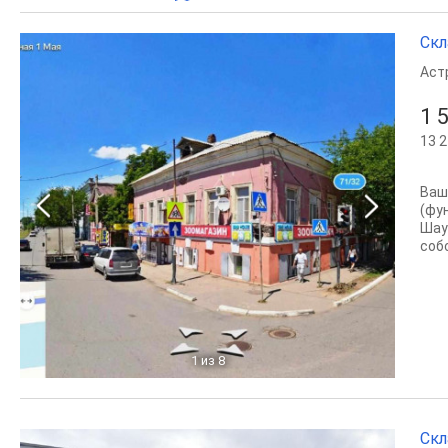
Скл
Аст
1 
13 2
Ваш
(фу
Шау
соб
1
из 8
Скл