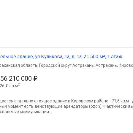
ельное здание, ул Куликова, 1а, д. 1а, 21 500 м², 1 этаж
раханская область
,
Городской округ Астрахань
,
Астрахань
,
Кировс
056 210 000 ₽
2
26 ₽ за м
ается отдельно стоящее здание в Кировском районе - 77,6 кв.м., у
ный момент есть действующие арендаторы (ozon). Фактически вы
бходимые коммуникации:...