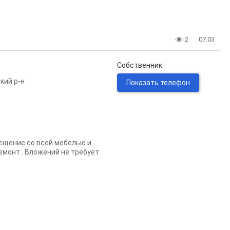
2
07.03
Собственник
кий р-н
Показать телефон
ещение со всей мебелью и
емонт . Вложений не требует.