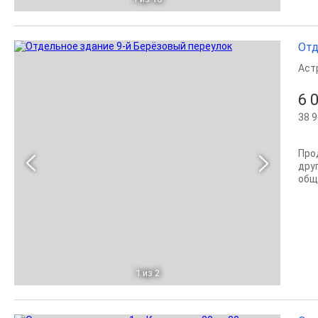
Отд
Аст
6 
38 9
Про
дру
общ
1
из 2