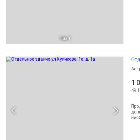
1
из 1
Отд
Аст
1 
49 1
Прод
дан
нео