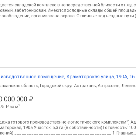
дается складской комплекс в непосредственной близости от жд.ст
 ровный, забетонирован. Имеются холодные склады общей площадь
еонаблюдение, организована охрана. Отличные подъездные пути (а
изводственное помещение, Краматорская улица, 190А, 16 
раханская область
,
Городской округ Астрахань
,
Астрахань
,
Ленинс
0 000 000 ₽
2
75 ₽ за м
дажа готового производственно-логистического комплексам²) Адре
маторская, 190а Участок: 5,3 га (в собственности) Готовность: 10
жений) ________________________________________ 1. Главные...