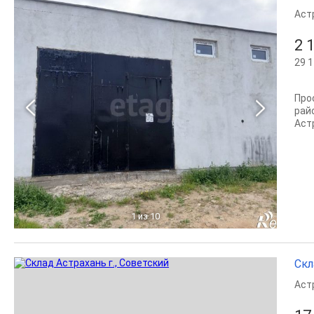
Аст
2 
29 1
Про
рай
Аст
1
из 10
Скл
Аст