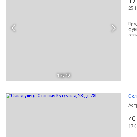
17
25 1
Про
фун
отл
1
из 10
Скл
Аст
40
17 0