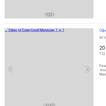
1
из 6
Офи
Аст
20
116 
Реа
тех
Мак
1
из 10