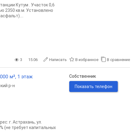
анции Кутум . Участок 0,6
ю 2350 кв.м. Установлено
сфальт)....
3
15.06
Написать
В избранное
В сравнение
000 м², 1 этаж
Собственник
кий р-н
Показать телефон
с: г. Астрахань, ул.
0% (не требует капитальных