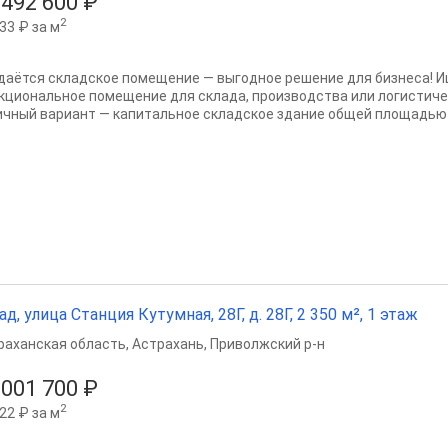
 492 600 ₽
2
33 ₽ за м
даётся складское помещение — выгодное решение для бизнеса! И
кциональное помещение для склада, производства или логистиче
ичный вариант — капитальное складское здание общей площадью 69
ад, улица Станция Кутумная, 28Г, д. 28Г, 2 350 м², 1 этаж
раханская область
,
Астрахань
,
Приволжский р-н
 001 700 ₽
2
22 ₽ за м