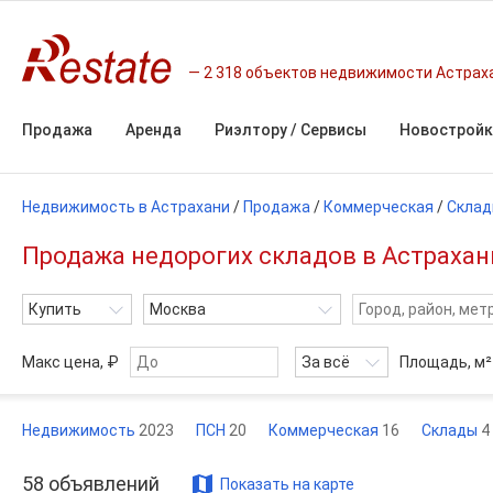
2 318 объектов недвижимости Астрах
Продажа
Аренда
Риэлтору / Сервисы
Новостройк
Недвижимость в Астрахани
/
Продажа
/
Коммерческая
/
Скла
Продажа недорогих складов в Астрахани
Купить
Москва
Макс цена, ₽
За всё
Площадь,
м²
Недвижимость
2023
ПСН
20
Коммерческая
16
Склады
4
58
объявлений
Показать на карте