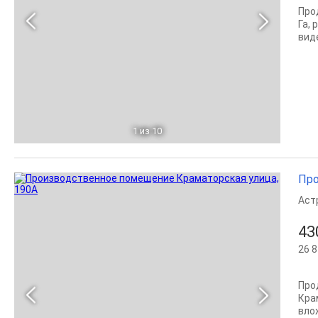
Про
Га,
вид
1
из 10
Про
Аст
43
26 8
Про
Кра
вло