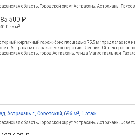
раханская область
,
Городской округ Астрахань
,
Астрахань
,
Трусов
185 500 ₽
2
40 ₽ за м
сторный кирпичный гараж-бокс площадью 75,5 м² предлагается к
оне г. Астрахани в гаражном кооперативе Лесник . Объект распол
раханская область, город Астрахань, улица Магистральная. Гараж п
ад, Астрахань г., Советский, 696 м², 1 этаж
раханская область
,
Городской округ Астрахань
,
Астрахань
,
Советс