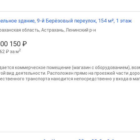
ельное здание, 9-й Берёзовый переулок, 154 м², 1 этаж
раханская область
,
Астрахань
,
Ленинский р-н
000 150 ₽
2
62 ₽ за м
дается коммерческое помещение (магазин с оборудованием), во
гой вид деятельности. Расположен прямо на проезжей части доро
ественного транспорта находится непосредственно у входа в мага