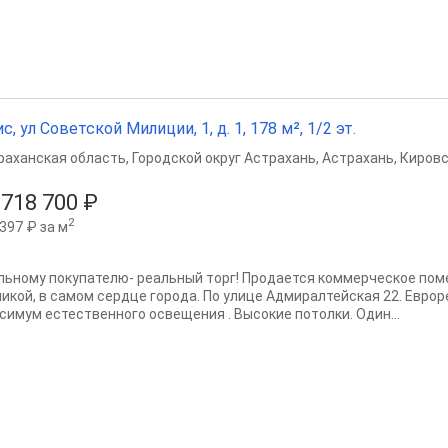
с, ул Советской Милиции, 1, д. 1, 178 м², 1/2 эт.
раханская область
,
Городской округ Астрахань
,
Астрахань
,
Кировс
 718 700 ₽
2
397 ₽ за м
льному покупателю- реальный торг! Продается коммерческое пом
никой, в самом сердце города. По улице Адмиралтейская 22. Еврор
симум естественного освещения . Высокие потолки. Один...