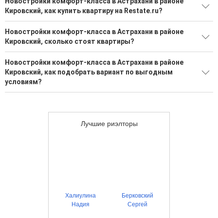
Новостройки комфорт-класса в Астрахани в районе
Кировский, как купить квартиру на Restate.ru?
Поможем подобрать квартиру в новостройке в Астрахани в
Новостройки комфорт-класса в Астрахани в районе
районе Кировский от застройщика на Restate.ru
Кировский, сколько стоят квартиры?
23 новостройки от надежных застройщиков
Большой выбор вариантов в новостройках
Новостройки комфорт-класса в Астрахани в районе
Воспользуйтесь нашим поиском по новостройкам, для
Кировский, как подобрать вариант по выгодным
подбора подходящего вам варианта
Минимальная стоимость квартиры: 6 203 500 Р
условиям?
Максимальная стоимость квартиры: 15 678 180 Р
Более 367 надежных застройщиков в Астрахани в районе
Кировский
Выгодные ипотечные программы в банках Астрахани
Лучшие риэлторы
Халиулина
Берковский
Надия
Сергей