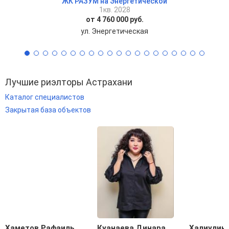
ЖК РАЗУМ на Энергетической
1кв. 2028
от 4 760 000 руб.
ул. Энергетическая
Лучшие риэлторы Астрахани
Каталог специалистов
Закрытая база объектов
Хаметов Рафаиль
Куанаева Динара
Халиулин