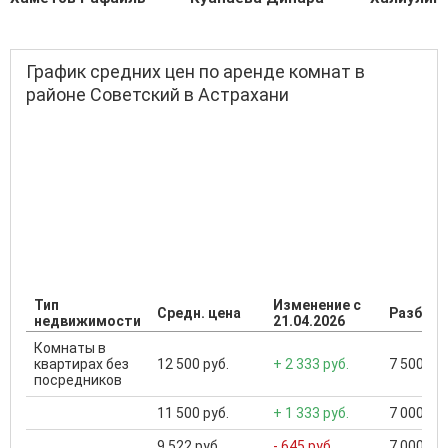
График средних цен по аренде комнат в
районе Советский в Астрахани
Тип
Изменение с
Средн. цена
Разброс
недвижимости
21.04.2026
Комнаты в
квартирах без
12 500 руб.
+ 2 333 руб.
7 500 ...
посредников
11 500 руб.
+ 1 333 руб.
7 000 ...
9 522 руб.
- 645 руб.
7 000 ...