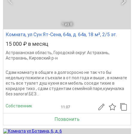
1
из 8
Комната, ул Сун Ят-Сена, 64а, д. 64а, 18 м², 2/5 эт.
15 000 ₽ в месяц
Астраханская область
,
Городской округ Астрахань
,
Астрахань
,
Кировский р-н
Сдам комнату в общаге а долгосросно не так что бы
недельку пожили и съехали а от пол года и выше , в комнате
есть все туалет душ кухня вся мебель соседи тихие в
коридоре тихо , сдам студентам семейной паре,кумуналка
без залога!.БЕЗ...
Собственник
11.07
Позвонить