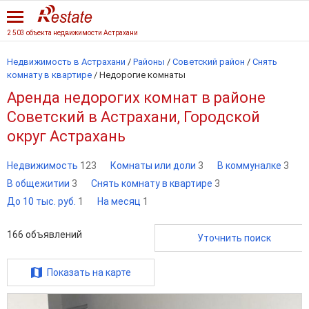
2 503 объекта недвижимости Астрахани
Недвижимость в Астрахани
/
Районы
/
Советский район
/
Снять
комнату в квартире
/
Недорогие комнаты
Аренда недорогих комнат в районе
Советский в Астрахани, Городской
округ Астрахань
Недвижимость
123
Комнаты или доли
3
В коммуналке
3
В общежитии
3
Снять комнату в квартире
3
До 10 тыс. руб.
1
На месяц
1
166
объявлений
Уточнить поиск
Показать на карте