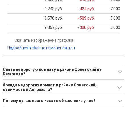
9 743 руб.
- 424 руб.
7 000 ...
9 578 руб.
- 589 руб.
5 000 ...
9 867 руб.
- 300 руб.
5 000 ...
Скачать изображение графика
Подробная таблица изменения цен
Снять недорогую комнату в районе Советский на
Restate.ru?
Поможем Снять недорогую комнату в районе Советский?
Аренда недорогих комнат в районе Советский,
стоимость в Астрахани?
1 актуальное и проверенное объявление
Минимальная цена: 9 000 Р. Максимальная цена: 15 000 Р;
Воспользуйтесь нашим поиском по новостройкам, для
Почему лучше всего искать объявления у нас?
Средняя: 12 000 Р
подбора подходящего вам варианта
Все объявления проверены и проходят строгую
Средняя цена за м2: 865 Р
'Сохраните результаты поиска и возвращайтесь к нему,
модерацию
когда это будет нужно'
Удобный поиск, есть подписка на новые объявления