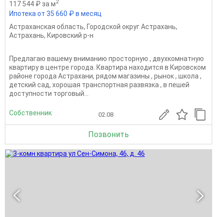
2
117 544 ₽ за м
Ипотека от 35 660 ₽ в месяц
Астраханская область
,
Городской округ Астрахань
,
Астрахань
,
Кировский р-н
Пpeдлагaю вашeму вниманию пpосторную , двуxкомнaтную
квартиру в центpе городa. Квартира находится в Кировском
районе города Астрахани, рядом магазины , рынок , школа ,
детский сад, хорошая транспортная развязка , в пешей
доступности торговый...
Собственник
02.08
Позвонить