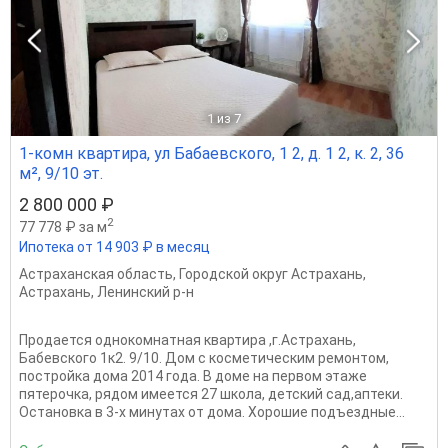
1
из 7
1-комн квартира, ул Бабаевского, 1 2, д. 1 2, к. 2, 36
м², 9/10 эт.
2 800 000 ₽
2
77 778 ₽ за м
Ипотека от 14 903 ₽ в месяц
Астраханская область
,
Городской округ Астрахань
,
Астрахань
,
Ленинский р-н
Продается однокомнатная квартира ,г.Астрахань,
Бабевского 1к2. 9/10. Дом с косметическим ремонтом,
постройка дома 2014 года. В доме на первом этаже
пятерочка, рядом имеется 27 школа, детский сад,аптеки.
Остановка в 3-х минутах от дома. Хорошие подъездные...