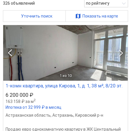
326
объявлений
по рейтингу
Уточнить поиск
Показать на карте
1
из 10
1-комн квартира, улица Кирова, 1, д. 1, 38 м², 8/20 эт.
6 200 000 ₽
2
163 158 ₽ за м
Ипотека от 32 999 ₽ в месяц
Астраханская область
,
Астрахань
,
Кировский р-н
Продaю евро oднoкoмнaтную квaртиру в ЖК Центральный