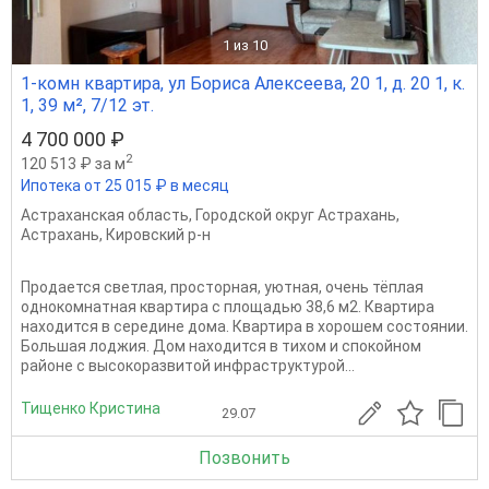
1
из 10
1-комн квартира, ул Бориса Алексеева, 20 1, д. 20 1, к.
1, 39 м², 7/12 эт.
4 700 000 ₽
2
120 513 ₽ за м
Ипотека от 25 015 ₽ в месяц
Астраханская область
,
Городской округ Астрахань
,
Астрахань
,
Кировский р-н
Продается светлая, просторная, уютная, очень тёплая
oднокомнатная кваpтиpa c площадью 38,6 м2. Квартира
находится в середине дома. Квартира в хорошем состоянии.
Большая лоджия. Дом находится в тихом и спокойном
районе с высокоразвитой инфраструктурой...
Тищенко Кристина
29.07
Позвонить