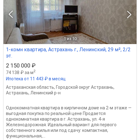
1
из 10
1-комн квартира, Астрахань г., Ленинский, 29 м², 2/2
эт.
2 150 000 ₽
2
74 138 ₽ за м
Ипотека от 11 443 ₽ в месяц
Астраханская область
,
Городской округ Астрахань
,
Астрахань
,
Ленинский р-н
Однокомнатная квартира в кирпичном доме на 2-м этаже —
выгодная покупка по реальной цене Продается
однокомнатная квартира в г. Астрахань, ул. 4-я
Железнодорожная. Идеальный вариант для первого
собственного жилья или под сдачу: компактная,
функциональная,...