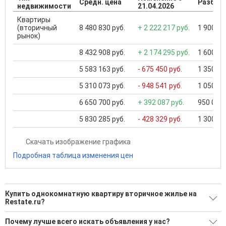
Средн. цена
Разброс
недвижимости
21.04.2026
Квартиры
(вторичный
8 480 830 руб.
+ 2 222 217 руб.
1 900 00
рынок)
8 432 908 руб.
+ 2 174 295 руб.
1 600 00
5 583 163 руб.
- 675 450 руб.
1 350 00
5 310 073 руб.
- 948 541 руб.
1 050 00
6 650 700 руб.
+ 392 087 руб.
950 000 
5 830 285 руб.
- 428 329 руб.
1 300 00
Скачать изображение графика
Подробная таблица изменения цен
Купить однокомнатную квартиру вторичное жилье на
Restate.ru?
Ищите, как Купить однокомнатную квартиру вторичное
Почему лучше всего искать объявления у нас?
жилье?