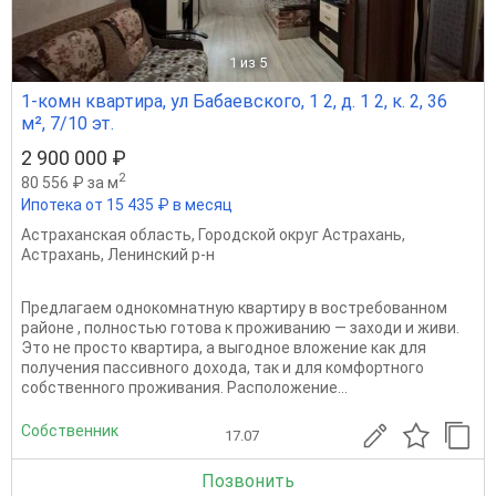
1
из 5
1-комн квартира, ул Бабаевского, 1 2, д. 1 2, к. 2, 36
м², 7/10 эт.
2 900 000 ₽
2
80 556 ₽ за м
Ипотека от 15 435 ₽ в месяц
Астраханская область
,
Городской округ Астрахань
,
Астрахань
,
Ленинский р-н
Предлагаем однокомнатную квартиру в востребованном
районе , полностью готова к проживанию — заходи и живи.
Это не просто квартира, а выгодное вложение как для
получения пассивного дохода, так и для комфортного
собственного проживания. Расположение...
Собственник
17.07
Позвонить