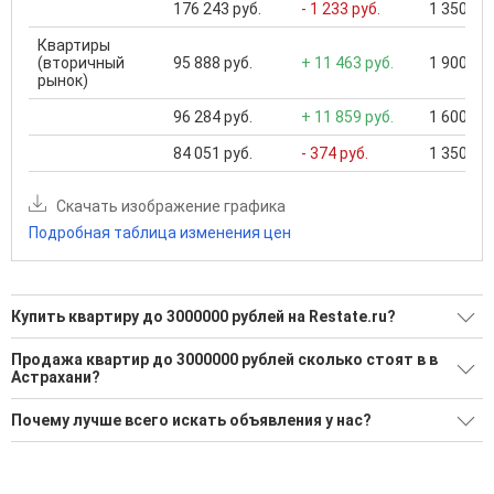
176 243 руб.
- 1 233 руб.
1 350 000
Квартиры
(вторичный
95 888 руб.
+ 11 463 руб.
1 900 000
рынок)
96 284 руб.
+ 11 859 руб.
1 600 000
84 051 руб.
- 374 руб.
1 350 000
Скачать изображение графика
Подробная таблица изменения цен
Купить квартиру до 3000000 рублей на Restate.ru?
Ищите, как Купить квартиру до 3000000 рублей?
Продажа квартир до 3000000 рублей сколько стоят в в
Астрахани?
243 актуальных и проверенных объявления
Средняя площадь: 52.3 кв.м.
Воспользуйтесь нашим поиском по новостройкам, для
Почему лучше всего искать объявления у нас?
подбора подходящего вам варианта
Все объявления проверены и проходят строгую
'Сохраните результаты поиска и возвращайтесь к нему,
модерацию
когда это будет нужно'