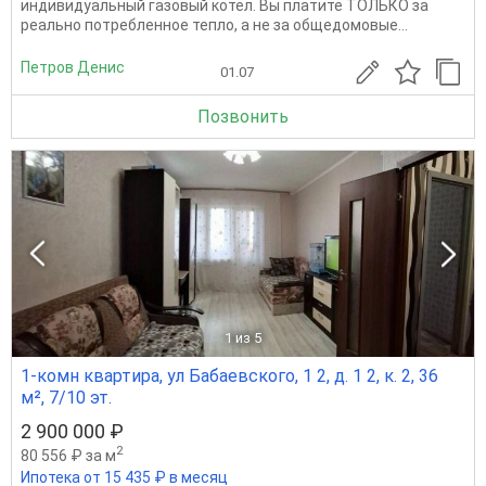
индивидуальный газовый котел. Вы платите ТОЛЬКО за
реально потребленное тепло, а не за общедомовые...
Петров Денис
01.07
Позвонить
1
из 5
1-комн квартира, ул Бабаевского, 1 2, д. 1 2, к. 2, 36
м², 7/10 эт.
2 900 000 ₽
2
80 556 ₽ за м
Ипотека от 15 435 ₽ в месяц