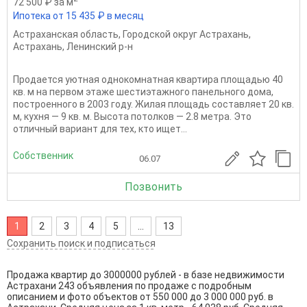
72 500 ₽ за м
Ипотека от 15 435 ₽ в месяц
Астраханская область
,
Городской округ Астрахань
,
Астрахань
,
Ленинский р-н
Продается уютная однокомнатная квартира площадью 40
кв. м на первом этаже шестиэтажного панельного дома,
построенного в 2003 году. Жилая площадь составляет 20 кв.
м, кухня — 9 кв. м. Высота потолков — 2.8 метра. Это
отличный вариант для тех, кто ищет...
Собственник
06.07
Позвонить
1
2
3
4
5
...
13
Сохранить поиск и подписаться
Продажа квартир до 3000000 рублей - в базе недвижимости
Астрахани 243 объявления по продаже с подробным
описанием и фото объектов от
550 000
до
3 000 000
руб. в