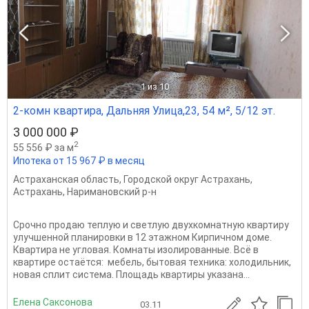
1
из 10
2-комн квартира, Дальняя Улица,23, 54 м², 5/12 эт.
3 000 000 ₽
2
55 556 ₽ за м
Ипотека от 15 967 ₽ в месяц
Астраханская область
,
Городской округ Астрахань
,
Астрахань
,
Наримановский р-н
Срочно продаю теплую и светлую двухкомнатную квартиру
улучшенной планировки в 12 этажном Кирпичном доме.
Квартира не угловая. Комнаты изолированные. Всё в
квартире остаётся: мебель, бытовая техника: холодильник,
новая сплит система. Площадь квартиры указана...
Елена Саксонова
03.11