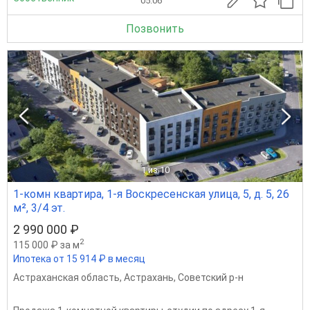
05.06
Позвонить
1
из 10
1-комн квартира, 1-я Воскресенская улица, 5, д. 5, 26
м², 3/4 эт.
2 990 000 ₽
2
115 000 ₽ за м
Ипотека от 15 914 ₽ в месяц
Астраханская область
,
Астрахань
,
Советский р-н