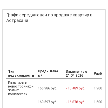
График средних цен по продаже квартир в
Астрахани
Средн. цена
Тип
Изменение с
Разброс
2
недвижимости
21.04.2026
м
Квартиры в
новостройках и
166 986 руб.
- 10 489 руб.
1 900 000
жилых
комплексах
160 597 руб.
- 16 878 руб.
1 600 000