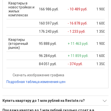
Квартиры в
новостройках и
166 986 руб.
- 10 489 руб.
1 900 000
жилых
комплексах
160 597 руб.
- 16 878 руб.
1 600 000
176 243 руб.
- 1 233 руб.
1 350 000
Квартиры
(вторичный
95 888 руб.
+ 11 463 руб.
1 900 000
рынок)
96 284 руб.
+ 11 859 руб.
1 600 000
84 051 руб.
- 374 руб.
1 350 000
Скачать изображение графика
Подробная таблица изменения цен
Купить квартиру до 1 млн рублей на Restate.ru?
Ищите, как Купить квартиру до 1 млн рублей?
Продажа квартир до 1 млн рублей сколько стоят в в