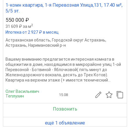
1-комн квартира, 1-я Перевозная Улица,131, 17.40 м²,
5/5 эт.
550 000 ₽
2
31 609 ₽ за м
Ипотека от 2 927 ₽ в месяц
Астраханская область
,
Городской округ Астрахань
,
Астрахань
,
Наримановский р-н
Вашему вниманию предлагается интересная комната в
общежитии в доме, находящимся в микрорайоне улиц 1-ой
Перевозной - Ботвиной - Яблочковой( пять минут до
Железнодорожного вокзала, десять до Трех Котов).
Квартира на верхнем этаже (+ имеется технический...
Олег Васильевич
15.08
Теплухин
Позвонить
ещё 1 объявление