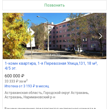
Позвонить
1
из 10
1-комн квартира, 1-я Перевозная Улица,131, 18 м²,
4/5 эт.
600 000 ₽
2
33 333 ₽ за м
Ипотека от 3 193 ₽ в месяц
Астраханская область
,
Городской округ Астрахань
,
Астрахань
,
Наримановский р-н
Вашему вниманию предлагается интересная комната в