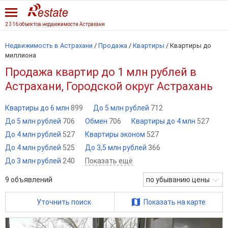
2 316 объектов недвижимости Астрахани
Недвижимость в Астрахани
/
Продажа
/
Квартиры
/
Квартиры до
миллиона
Продажа квартир до 1 млн рублей в
Астрахани, Городской округ Астрахань
Квартиры до 6 млн
899
До 5 млн рублей
712
До 5 млн рублей
706
Обмен
706
Квартиры до 4 млн
527
До 4 млн рублей
527
Квартиры эконом
527
До 4 млн рублей
525
До 3,5 млн рублей
366
До 3 млн рублей
240
Показать ещё
9
объявлений
по убыванию цены
Уточнить поиск
Показать на карте