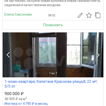
не застеклен, на кухне новая колонка и новая газовая плита,
надежная и качественная входная...
Елена Саксонова
08.02
Позвонить
1
из 7
1-комн квартира, Капитана Краснова улица,8, 22 м²,
5/5 эт.
900 000 ₽
2
40 909 ₽ за м
Ипотека от 4 790 ₽ в месяц