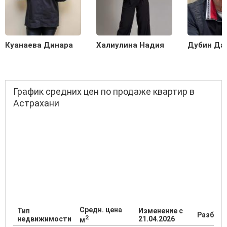
Куанаева Динара
Халиулина Надия
Дубин Да
График средних цен по продаже квартир в
Астрахани
Средн. цена
Тип
Изменение с
Разброс
2
недвижимости
21.04.2026
м