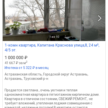
1
из 10
1-комн квартира, Капитана Краснова улица,8, 24 м²,
4/5 эт.
1 000 000 ₽
2
41 667 ₽ за м
Ипотека от 5 322 ₽ в месяц
Астраханская область
,
Городской округ Астрахань
,
Астрахань
,
Трусовский р-н
Продается светлана , очень уютная и теплая
однокомнатная квартира в пятиэтажном кирпичном доме.
Квартира в отличном состоянии, СВЕЖИЙ РЕМОНТ, не
требует вложений, утепленая лоджия совмещенная с
комнатой, натяжные потолки! В квартире остается