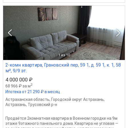
1
из 10
2-комн квартира, Грановский пер, 59 1, д. 59 1, к. 1, 58
м², 9/9 эт.
4 000 000 ₽
2
68 966 ₽ за м
Ипотека от 21 290 ₽ в месяц
Астраханская область
,
Городской округ Астрахань
,
Астрахань
,
Трусовский р-н
Продаётся 2комнатная квартира в Военном городке на 9м
этаже 9этажного панельного дома. Квартира не угловая —