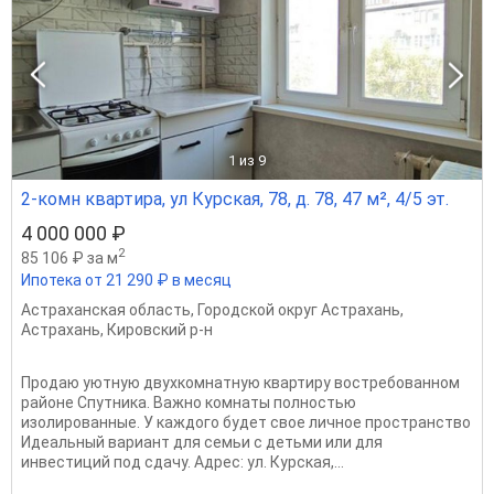
1
из 9
2-комн квартира, ул Курская, 78, д. 78, 47 м², 4/5 эт.
4 000 000 ₽
2
85 106 ₽ за м
Ипотека от 21 290 ₽ в месяц
Астраханская область
,
Городской округ Астрахань
,
Астрахань
,
Кировский р-н
Продаю уютную двухкомнатную квартиру востребованном
районе Спутника. Важно комнаты полностью
изолированные. У каждого будет свое личное пространство
Идеальный вариант для семьи с детьми или для
инвестиций под сдачу. Адрес: ул. Курская,...