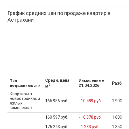
График средних цен по продаже квартир в
Астрахани
Средн. цена
Тип
Изменение с
Разброс
2
недвижимости
21.04.2026
м
Квартиры в
новостройках и
166 986 руб.
- 10 489 руб.
1 900 000
жилых
комплексах
160 597 руб.
- 16 878 руб.
1 600 000
176 243 руб.
- 1 233 руб.
1 350 000