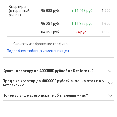
Квартиры
(вторичный
95 888 руб.
+ 11 463 руб.
1 900 000
рынок)
96 284 руб.
+ 11 859 руб.
1 600 000
84 051 руб.
- 374 руб.
1 350 000
Скачать изображение графика
Подробная таблица изменения цен
Купить квартиру до 4000000 рублей на Restate.ru?
Ищите, как Купить квартиру до 4000000 рублей?
Продажа квартир до 4000000 рублей сколько стоят в в
Астрахани?
548 актуальных и проверенных объявлений
Средняя площадь: 52.3 кв.м.
Воспользуйтесь нашим поиском по новостройкам, для
Почему лучше всего искать объявления у нас?
подбора подходящего вам варианта
Все объявления проверены и проходят строгую
'Сохраните результаты поиска и возвращайтесь к нему,
модерацию
когда это будет нужно'
Удобный поиск, есть подписка на новые объявления