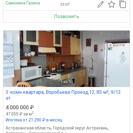
Самонина Галина
23.07
Позвонить
1
из 10
3-комн квартира, Воробьева Проезд,12, 85 м², 9/12
эт.
4 000 000 ₽
2
47 059 ₽ за м
Ипотека от 21 290 ₽ в месяц
Астраханская область
,
Городской округ Астрахань
,