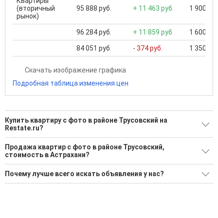
Квартиры
(вторичный
95 888 руб.
+ 11 463 руб.
1 900 000
рынок)
96 284 руб.
+ 11 859 руб.
1 600 000
84 051 руб.
- 374 руб.
1 350 000
Скачать изображение графика
Подробная таблица изменения цен
Купить квартиру с фото в районе Трусовский на
Restate.ru?
Поможем Купить квартиру с фото в районе Трусовский?
Продажа квартир с фото в районе Трусовский,
стоимость в Астрахани?
151 актуальное и проверенное объявление
Минимальная цена: 900 000 Р. Максимальная цена: 7 300
Воспользуйтесь нашим поиском по новостройкам, для
Почему лучше всего искать объявления у нас?
000 Р; Средняя: 3 055 722 Р
подбора подходящего вам варианта
Все объявления проверены и проходят строгую
Средняя цена за м2: 65 372 Р
'Сохраните результаты поиска и возвращайтесь к нему,
модерацию
когда это будет нужно'
Удобный поиск, есть подписка на новые объявления