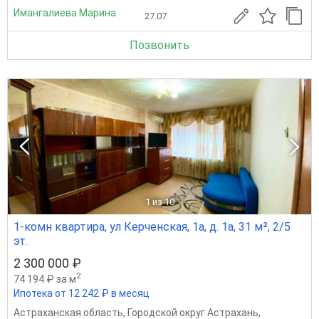
Имангалиева Марина
27.07
Позвонить
1
из 10
1-комн квартира, ул Керченская, 1а, д. 1а, 31 м², 2/5
эт.
2 300 000 ₽
2
74 194 ₽ за м
Ипотека от 12 242 ₽ в месяц
Астраханская область
,
Городской округ Астрахань
,