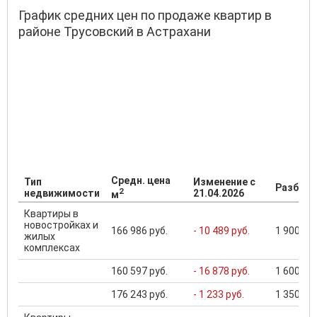
График средних цен по продаже квартир в
районе Трусовский в Астрахани
Средн. цена
Тип
Изменение с
Разброс
2
недвижимости
21.04.2026
м
Квартиры в
новостройках и
166 986 руб.
- 10 489 руб.
1 900 000
жилых
комплексах
160 597 руб.
- 16 878 руб.
1 600 000
176 243 руб.
- 1 233 руб.
1 350 000