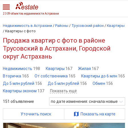
2 309 объектов недвижимости Астрахани
Недвижимость в Астрахани
/
Районы
/
Трусовский район
/
Квартиры
/
Квартиры с фото
Продажа квартир с фото в районе
Трусовский в Астрахани, Городской
округ Астрахань
Недвижимость
198
Квартиры
167
Жилая
167
Вторичка
165
От собственника
165
Квартиры до 6 млн
165
До 5 млн рублей
156
До 5 млн рублей
156
Обмен
156
Квартиры эконом
137
Показать ещё
151
объявление
по дате изменения: сначала новые
Уточнить поиск
Показать на карте