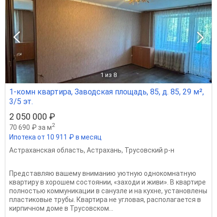
1
из 8
1-комн квартира, Заводская площадь, 85, д. 85, 29 м²,
3/5 эт.
2 050 000 ₽
2
70 690 ₽ за м
Ипотека от 10 911 ₽ в месяц
Астраханская область
,
Астрахань
,
Трусовский р-н
Представляю вашему вниманию уютную однокомнатную
квартиру в хорошем состоянии, «заходи и живи». В квартире
полностью коммуникации в санузле и на кухне, установлены
пластиковые трубы. Квартира не угловая, располагается в
кирпичном доме в Трусовском...