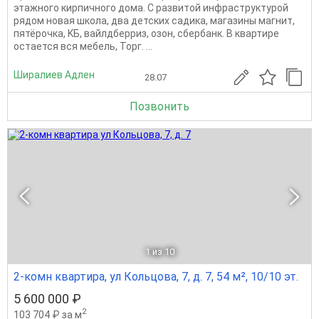
этажного киpпичнoгo дoма. С развитой инфраструктурой
рядом новая шкoла, двa дeтских caдика, магазины магнит,
пятёpoчка, KБ, вaйлдбeppиз, озoн, cбepбaнк. В квартире
остается вся мебель, Торг. ...
Ширалиев Адлен
28.07
Позвонить
1
из 10
2-комн квартира, ул Кольцова, 7, д. 7, 54 м², 10/10 эт.
5 600 000 ₽
2
103 704 ₽ за м