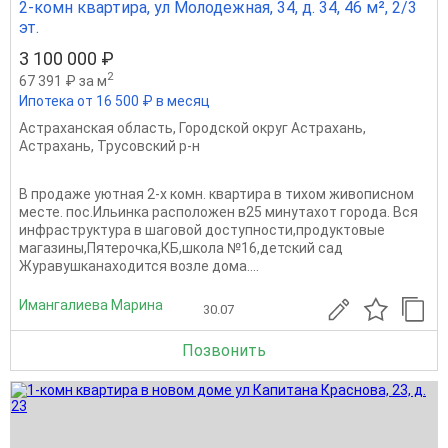
2-комн квартира, ул Молодежная, 34, д. 34, 46 м², 2/3
эт.
3 100 000 ₽
2
67 391 ₽ за м
Ипотека от 16 500 ₽ в месяц
Астраханская область
,
Городской округ Астрахань
,
Астрахань
,
Трусовский р-н
В продаже уютная 2-х комн. квартира в тихом живописном
месте. пос.Ильинка расположен в25 минутахот города. Вся
инфраструктура в шаговой доступности,продуктовые
магазины,Пятерочка,КБ,школа №16,детский сад
Журавушканаходится возле дома....
Имангалиева Марина
30.07
Позвонить