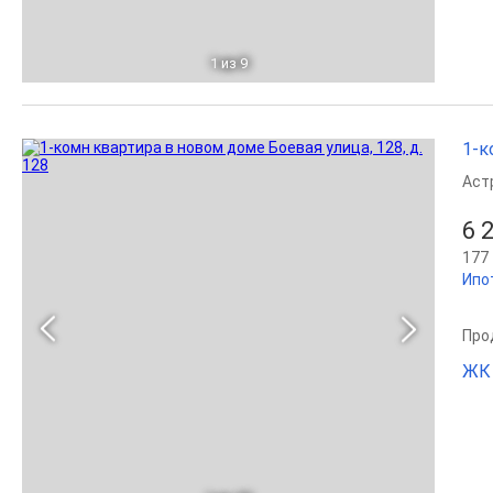
1
из 9
1-к
Аст
6 
177 
Ипо
Прод
ЖК 