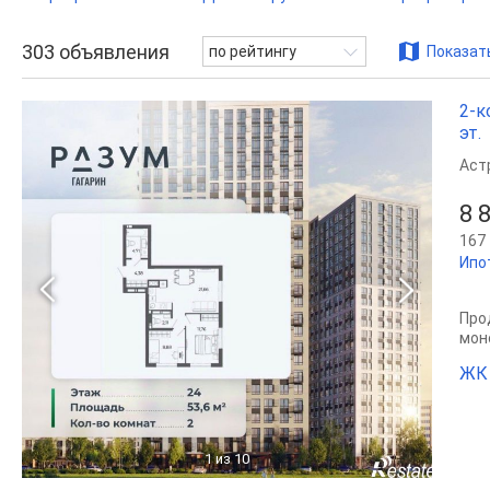
303
объявления
по рейтингу
Показать
2-к
эт.
Аст
8 
167 
Ипо
Прод
мон
ЖК
1
из 10