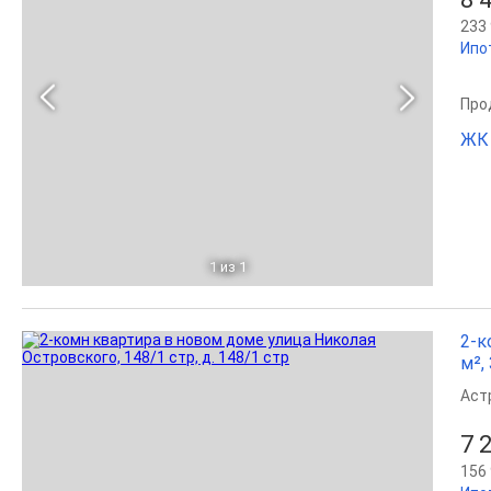
233 
Ипо
Прод
ЖК
1
из 1
2-к
м², 
Аст
7 
156 