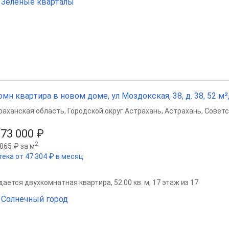
Зеленые кварталы
омн квартира в новом доме, ул Моздокская, 38, д. 38, 52 м²,
раханская область
,
Городской округ Астрахань
,
Астрахань
,
Советс
873 000 ₽
2
865 ₽ за м
тека от 47 304 ₽ в месяц
ается двухкомнатная квартира, 52.00 кв. м, 17 этаж из 17
Солнечный город