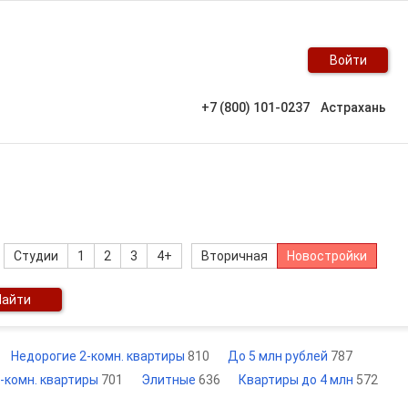
Войти
+7 (800) 101-0237
Астрахань
Студии
1
2
3
4+
Вторичная
Новостройки
Найти
Недорогие 2-комн. квартиры
810
До 5 млн рублей
787
-комн. квартиры
701
Элитные
636
Квартиры до 4 млн
572