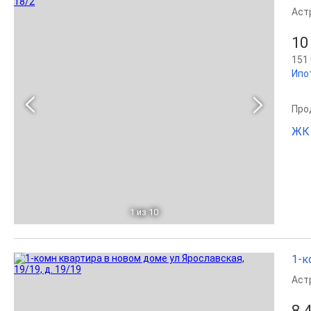
Аст
10
151 
Ипо
Прод
ЖК
1
из 10
1-к
Аст
8 