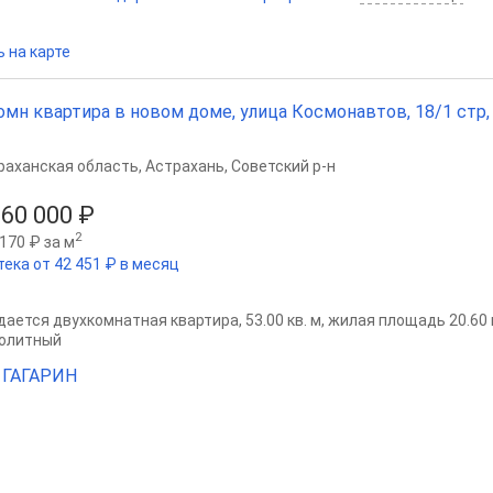
 на карте
омн квартира в новом доме, улица Космонавтов, 18/1 стр, д
раханская область
,
Астрахань
,
Советский р-н
860 000 ₽
2
170 ₽ за м
тека от 42 451 ₽ в месяц
ается двухкомнатная квартира, 53.00 кв. м, жилая площадь 20.60 кв
олитный
 ГАГАРИН