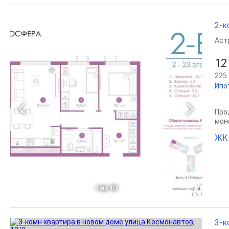
2-к
Аст
12
225 
Ипо
Прод
мон
ЖК
1
из 10
3-к