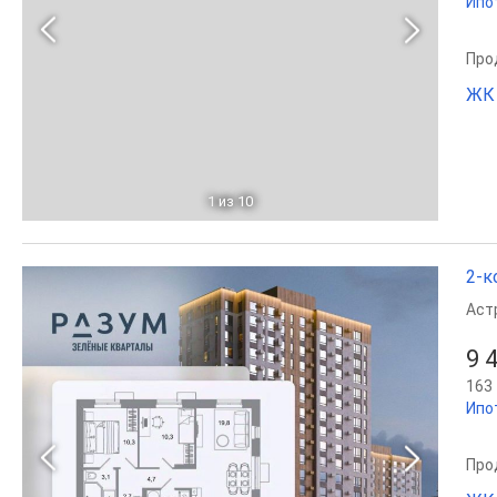
Ипо
Прод
ЖК
1
из 10
2-к
Аст
9 
163 
Ипо
Прод