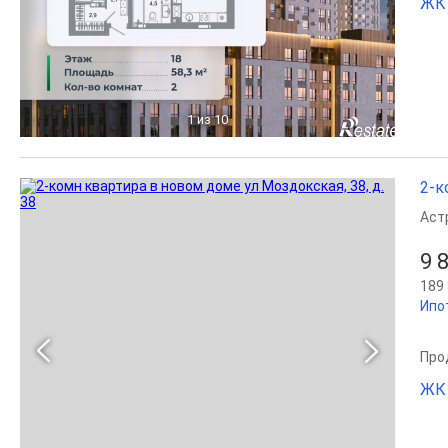
ЖК 
1
из 10
2-к
Аст
9 
189 
Ипо
Прод
ЖК 