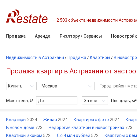
2 503 объекта недвижимости Астраха
Продажа
Аренда
Риэлтору / Сервисы
Новостройк
Недвижимость в Астрахани
/
Продажа
/
Квартиры
/
В новостр
Продажа квартир в Астрахани от застро
Купить
Москва
Макс цена, ₽
За всё
Площадь,
м²
Квартиры
2024
Жилая
2024
Квартиры с фото
2024
Кварт
В новом доме
723
Недорогие квартиры в новостройках
723
Квартиры эконом
572
До 4 млн рублей
572
Квартиры с ре