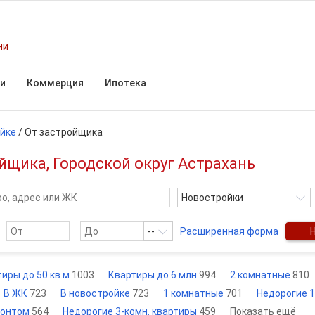
ни
и
Коммерция
Ипотека
ойке
/
От застройщика
йщика, Городской округ Астрахань
Новостройки
--
Расширенная форма
иры до 50 кв.м
1003
Квартиры до 6 млн
994
2 комнатные
810
В ЖК
723
В новостройке
723
1 комнатные
701
Недорогие 1
монтом
564
Недорогие 3-комн. квартиры
459
Показать ещё