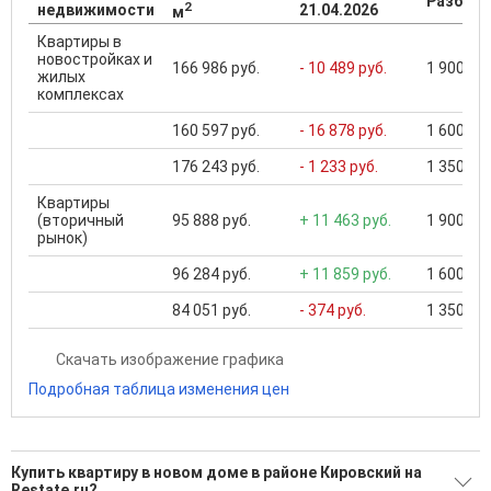
Разброс
2
недвижимости
21.04.2026
м
Квартиры в
новостройках и
166 986 руб.
- 10 489 руб.
1 900 000
жилых
комплексах
160 597 руб.
- 16 878 руб.
1 600 000
176 243 руб.
- 1 233 руб.
1 350 000
Квартиры
(вторичный
95 888 руб.
+ 11 463 руб.
1 900 000
рынок)
96 284 руб.
+ 11 859 руб.
1 600 000
84 051 руб.
- 374 руб.
1 350 000
Скачать изображение графика
Подробная таблица изменения цен
Купить квартиру в новом доме в районе Кировский на
Restate.ru?