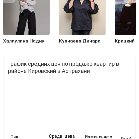
Халиулина Надия
Куанаева Динара
Крицкий С
График средних цен по продаже квартир в
районе Кировский в Астрахани
Средн. цена
Тип
Изменение с