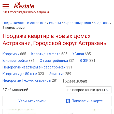
2 321 объект недвижимости Астрахани
Недвижимость в Астрахани
/
Районы
/
Кировский район
/
Квартиры
/
В новом доме
Продажа квартир в новых домах
Астрахани, Городской округ Астрахань
Квартиры
685
Квартиры с фото
685
Жилая
685
В новостройке
331
От застройщика
331
В ЖК
331
Недорогие квартиры в новостройках
331
Квартиры до 50 кв.м
323
Элитные
289
Недорогие 1-комн. квартиры
281
Показать ещё
87
объявлений
по возрастанию цены
Уточнить поиск
Показать на карте